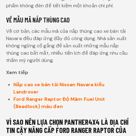
phẩm không đèn để tiết kiệm một khoản chi phí.
VỀ MẪU MÃ NẮP THÙNG CAO
Về cơ bản, các mẫu mã của nắp thùng cao xe bán tải
Navara đều đáp ứng đầy đủ công dụng. Nhà sản xuất
không ngừng cố gắng để sản xuất những mẫu nắp
thùng cao bắt mắt, nhiều tiện ích để đáp ứng nhu cầu
thẩm mỹ người dùng.
Xem tiếp
Nắp cao xe bán tải Nissan Navara kiểu
Landrover
Ford Ranger Raptor Độ Mâm Fuel Unit
(Beadlock) màu đen
VÌ SAO NÊN LỰA CHỌN PANTHER4X4 LÀ ĐỊA CHỈ
TIN CẬY NÂNG CẤP FORD RANGER RAPTOR CỦA