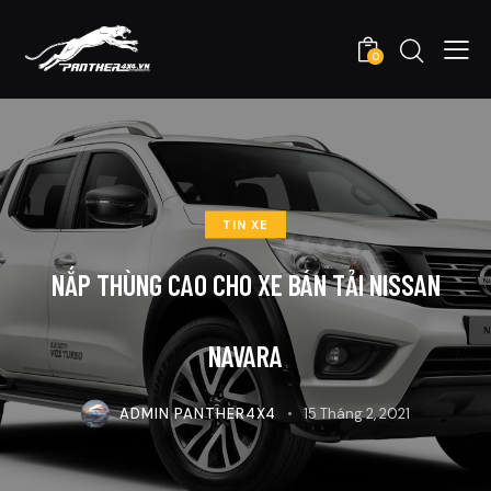
0
TIN XE
NẮP THÙNG CAO CHO XE BÁN TẢI NISSAN
NAVARA
ADMIN PANTHER4X4
15 Tháng 2, 2021