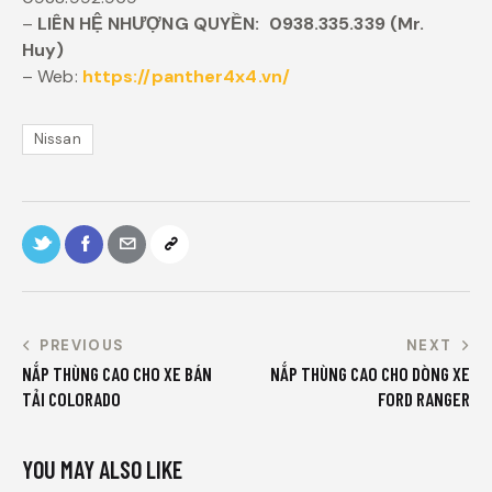
–
LIÊN HỆ NHƯỢNG QUYỀN:
0938.335.339 (Mr.
Huy)
– Web:
https://panther4x4.vn/
Nissan
PREVIOUS
NEXT
NẮP THÙNG CAO CHO XE BÁN
NẮP THÙNG CAO CHO DÒNG XE
TẢI COLORADO
FORD RANGER
YOU MAY ALSO LIKE