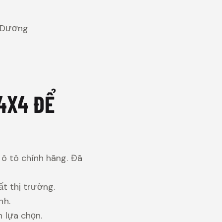
h Dương
4X4 ĐỂ
 ô tô chính hãng. Đã
t thị trường.
nh.
 lựa chọn.