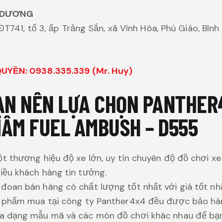
 DƯƠNG
ĐT741, tổ 3, ấp Trảng Sắn, xã Vĩnh Hòa, Phú Giáo, Bìn
YỀN: 0938.335.339 (Mr. Huy)
BẠN NÊN LỰA CHỌN PANTHER
ÂM FUEL AMBUSH – D555
t thương hiệu độ xe lớn, uy tín chuyên độ đồ chơi xe
ều khách hàng tin tưởng.
oan bán hàng có chất lượng tốt nhất với giá tốt nhấ
n phẩm mua tại công ty Panther4x4 đều được bảo hà
a dạng mẫu mã và các món đồ chơi khác nhau để bạn