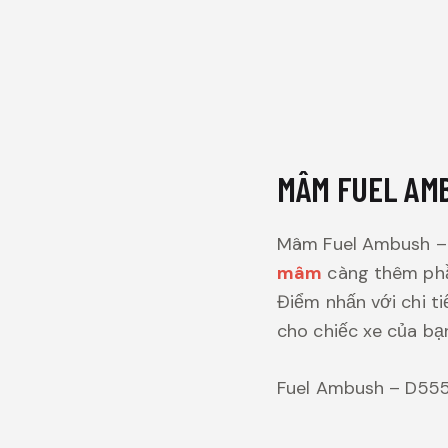
MÂM FUEL AMB
Mâm Fuel Ambush – 
mâm
càng thêm phầ
Điểm nhấn với chi 
cho chiếc xe của bạ
Fuel Ambush – D555 