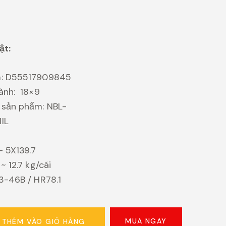
ật:
m: D55517909845
ành: 18×9
 sản phẩm: NBL-
IL
– 5X139.7
~ 12.7 kg/cái
3-46B / HR78.1
MUA NGAY
THÊM VÀO GIỎ HÀNG