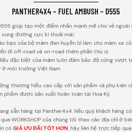
───────────
PANTHER4X4 – FUEL AMBUSH – D555
D555 giúp tạo một điểm nhấn mạnh mẽ cho vẻ ngoài 
 cung đường cực kì thoải mái.
 táo bạo của bộ mâm đen huyền bí làm cho mâm xe củ
n đi off-road và on-road thêm phần thú vị.
t liệu đặc biệt của mâm luôn đảm bảo độ cứng vượt t
ư ở môi trường Việt Nam
hững thương hiểu cao cấp với sản phẩm và phụ kiên 
ản phẩm được sản xuất hoàn toàn tại Hoa Kỳ.
đang sẵn hàng tại Panther4x4. Nếu quý khách hàng có
qua WORKSHOP của chúng tôi theo các địa chỉ ở bên 
ốn có
GIÁ ƯU ĐÃI TỐT HƠN
, hãy liên hệ trực tiếp qu