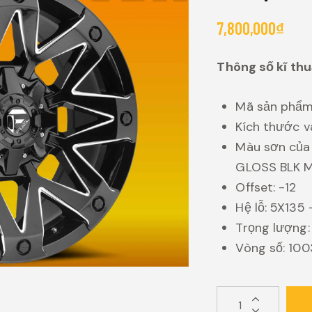
7,800,000
₫
Thông số kĩ thu
Mã sản phẩ
Kích thước v
Màu sơn của
GLOSS BLK M
Offset: -12
Hệ lỗ: 5X135 
Trọng lượng: 
Vòng số: 100