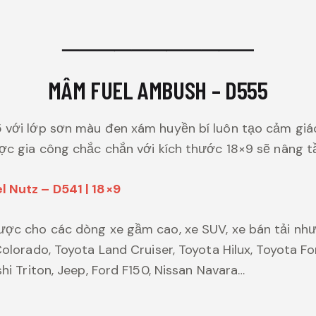
───────────
MÂM FUEL AMBUSH – D555
với lớp sơn màu đen xám huyền bí luôn tạo cảm giác
ợc gia công chắc chắn với kích thước 18×9 sẽ nâng t
 Nutz – D541 | 18×9
ợc cho các dòng xe gầm cao, xe SUV, xe bán tải như
olorado, Toyota Land Cruiser, Toyota Hilux, Toyota F
hi Triton, Jeep, Ford F150, Nissan Navara…