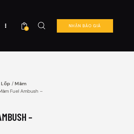
NHẬN BÁO GIÁ
0
NG TÔI
ĐẶT LỊCH NGAY
0
 Lốp
Mâm
Mâm Fuel Ambush –
AMBUSH –