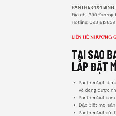
PANTHER4X4 BÌNH
Địa chỉ: 355 Đường 
Hotline: 0931812839
LIÊN HỆ NHƯỢNG QU
TẠI SAO 
LẮP ĐẶT M
Panther4x4 là mộ
và đang được nhi
Panther4x4 cam đ
Đặc biệt mọi sả
Panther4x4 có đ