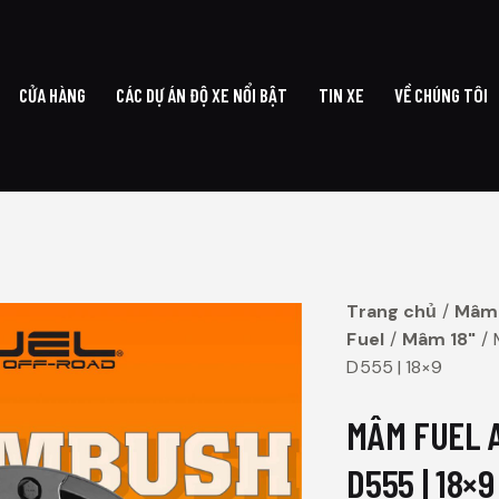
CỬA HÀNG
CÁC DỰ ÁN ĐỘ XE NỔI BẬT
TIN XE
VỀ CHÚNG TÔI
G CHỦ
CỬA HÀNG
CÁC DỰ ÁN ĐỘ XE NỔI BẬT
TIN XE
VỀ CHÚ
Trang chủ
Mâm
Fuel
Mâm 18"
D555 | 18×9
MÂM FUEL 
D555 | 18×9