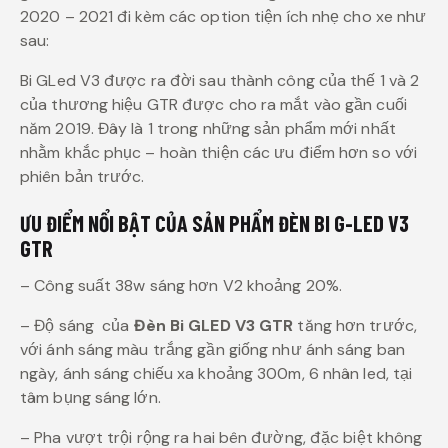
2020 – 2021 đi kèm các option tiện ích nhẹ cho xe như
sau:
Bi GLed V3 được ra đời sau thành công của thế 1 và 2
của thương hiệu GTR được cho ra mắt vào gần cuối
năm 2019. Đây là 1 trong những sản phẩm mới nhất
nhằm khắc phục – hoàn thiện các ưu điểm hơn so với
phiên bản trước.
ƯU ĐIỂM NỔI BẬT CỦA SẢN PHẨM ĐÈN BI G-LED V3
GTR
– Công suất 38w sáng hơn V2 khoảng 20%.
– Độ sáng của
Đèn Bi GLED V3 GTR
tăng hơn trước,
với ánh sáng màu trắng gần giống như ánh sáng ban
ngày, ánh sáng chiếu xa khoảng 300m, 6 nhân led, tại
tâm bụng sáng lớn.
– Pha vượt trội rộng ra hai bên đường, đặc biệt không