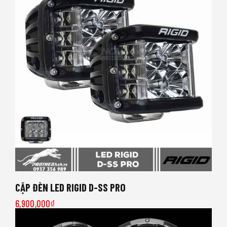
CẶP ĐÈN LED RIGID D-SS PRO
6,900,000
₫