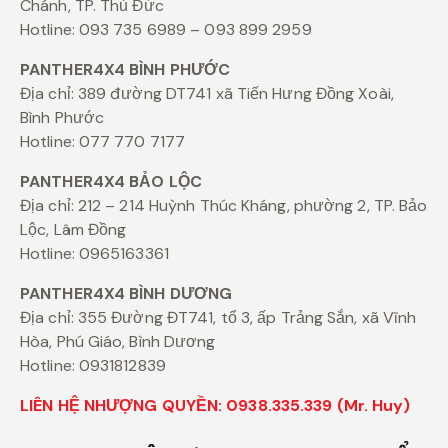
Chánh, TP. Thủ Đức
Hotline: 093 735 6989 – 093 899 2959
PANTHER4X4 BÌNH PHƯỚC
Địa chỉ: 389 đường DT741 xã Tiến Hưng Đồng Xoài,
Bình Phước
Hotline: 077 770 7177
PANTHER4X4 BẢO LỘC
Địa chỉ: 212 – 214 Huỳnh Thúc Kháng, phường 2, TP. Bảo
Lộc, Lâm Đồng
Hotline: 0965163361
PANTHER4X4 BÌNH DƯƠNG
Địa chỉ: 355 Đường ĐT741, tổ 3, ấp Trảng Sắn, xã Vĩnh
Hòa, Phú Giáo, Bình Dương
Hotline: 0931812839
LIÊN HỆ NHƯỢNG QUYỀN: 0938.335.339 (Mr. Huy)