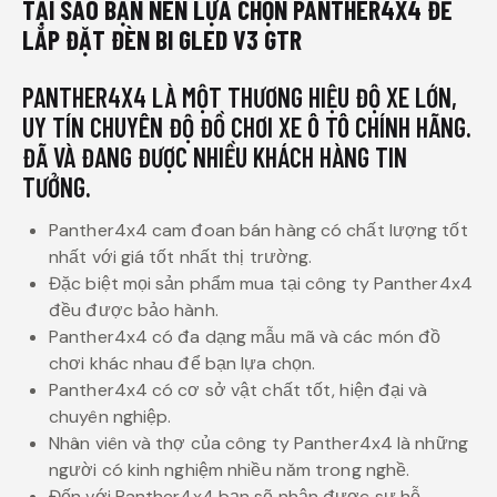
TẠI SAO BẠN NÊN LỰA CHỌN PANTHER4X4 ĐỂ
LẮP ĐẶT ĐÈN BI GLED V3 GTR
PANTHER4X4 LÀ MỘT THƯƠNG HIỆU ĐỘ XE LỚN,
UY TÍN CHUYÊN ĐỘ ĐỒ CHƠI XE Ô TÔ CHÍNH HÃNG.
ĐÃ VÀ ĐANG ĐƯỢC NHIỀU KHÁCH HÀNG TIN
TƯỞNG.
Panther4x4 cam đoan bán hàng có chất lượng tốt
nhất với giá tốt nhất thị trường.
Đặc biệt mọi sản phẩm mua tại công ty Panther4x4
đều được bảo hành.
Panther4x4 có đa dạng mẫu mã và các món đồ
chơi khác nhau để bạn lựa chọn.
Panther4x4 có cơ sở vật chất tốt, hiện đại và
chuyên nghiệp.
Nhân viên và thợ của công ty Panther4x4 là những
người có kinh nghiệm nhiều năm trong nghề.
Đến với Panther4x4 bạn sẽ nhận được sự hỗ