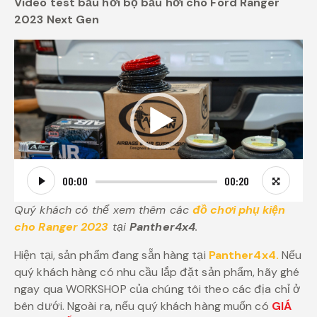
Video test bầu hơi bộ bầu hơi cho Ford Ranger
2023 Next Gen
Trình
chơi
Video
00:00
00:20
Quý khách có thể xem thêm các
đồ chơi phụ kiện
cho Ranger 2023
tại
Panther4x4
.
Hiện tại, sản phẩm đang sẵn hàng tại
Panther4x4.
Nếu
quý khách hàng có nhu cầu lắp đặt sản phẩm, hãy ghé
ngay qua WORKSHOP của chúng tôi theo các địa chỉ ở
bên dưới. Ngoài ra, nếu quý khách hàng muốn có
GIÁ