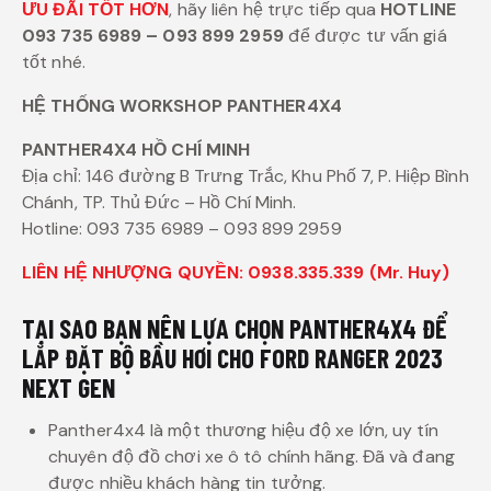
ƯU ĐÃI TỐT HƠN
, hãy liên hệ trực tiếp qua
HOTLINE
093 735 6989 – 093 899 2959
để được tư vấn giá
tốt nhé.
HỆ THỐNG WORKSHOP PANTHER4X4
PANTHER4X4 HỒ CHÍ MINH
Địa chỉ: 146 đường B Trưng Trắc, Khu Phố 7, P. Hiệp Bình
Chánh, TP. Thủ Đức – Hồ Chí Minh.
Hotline: 093 735 6989 – 093 899 2959
LIÊN HỆ NHƯỢNG QUYỀN: 0938.335.339 (Mr. Huy)
TẠI SAO BẠN NÊN LỰA CHỌN PANTHER4X4 ĐỂ
LẮP ĐẶT BỘ BẦU HƠI CHO FORD RANGER 2023
NEXT GEN
Panther4x4 là một thương hiệu độ xe lớn, uy tín
chuyên độ đồ chơi xe ô tô chính hãng. Đã và đang
được nhiều khách hàng tin tưởng.