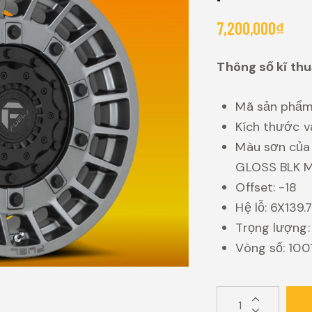
7,200,000
₫
Thông số kĩ thu
Mã sản phẩ
Kích thước v
Màu sơn của
GLOSS BLK M
Offset: -18
Hệ lỗ: 6X139.7
Trọng lượng: 
Vòng số: 10