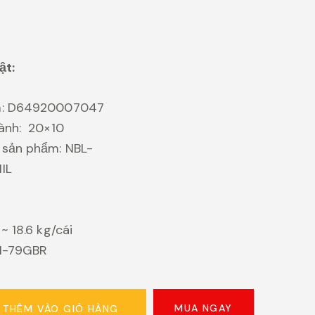
ật:
m: D64920007047
ành: 20×10
 sản phẩm: NBL-
IL
~ 18.6 kg/cái
01-79GBR
MUA NGAY
THÊM VÀO GIỎ HÀNG