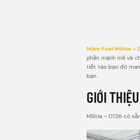
Mâm Fuel Militia –
phần mạnh mẽ và ch
tiết táo bạo đó ma
bạn.
GIỚI THIỆ
Militia – D726 có s