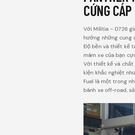
CỨNG CÁP
Với Militia – D726 
hưởng những cung đ
Độ bền và thiết kế
mâm xe của bạn cực 
Với thiết kế và chấ
kiện khắc nghiệt nh
Fuel là một trong n
bánh xe off-road, s