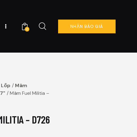
NHẬN BÁO GIÁ
0
NG TÔI
ĐẶT LỊCH NGAY
0
 Lốp
Mâm
7"
Mâm Fuel Militia –
ILITIA – D726