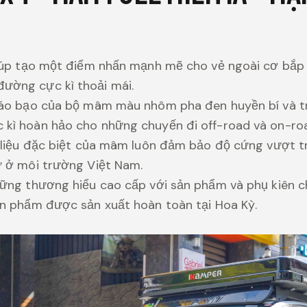
giúp tạo một điểm nhấn mạnh mẽ cho vẻ ngoài cơ bắp 
ường cực kì thoải mái.
 táo bạo của bộ mâm màu nhôm pha đen huyền bí và t
kì hoàn hảo cho những chuyến đi off-road và on-roa
t liệu đặc biệt của mâm luôn đảm bảo độ cứng vượt tr
ư ở môi trường Việt Nam.
hững thương hiểu cao cấp với sản phẩm và phụ kiên 
ản phẩm được sản xuất hoàn toàn tại Hoa Kỳ.