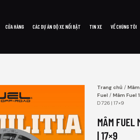
CỬA HÀNG
CÁC DỰ ÁN ĐỘ XE NỔI BẬT
TIN XE
VỀ CHÚNG TÔI
G CHỦ
CỬA HÀNG
CÁC DỰ ÁN ĐỘ XE NỔI BẬT
TIN XE
VỀ CHÚ
Trang chủ
Mâm
Fuel
Mâm Fuel 1
D726 | 17×9
MÂM FUEL M
| 17×9