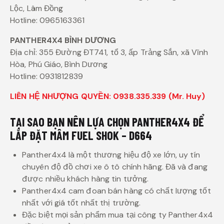
Lộc, Lâm Đồng
Hotline: 0965163361
PANTHER4X4 BÌNH DƯƠNG
Địa chỉ: 355 Đường ĐT741, tổ 3, ấp Trảng Sắn, xã Vĩnh
Hòa, Phú Giáo, Bình Dương
Hotline: 0931812839
LIÊN HỆ NHƯỢNG QUYỀN: 0938.335.339 (Mr. Huy)
TẠI SAO BẠN NÊN LỰA CHỌN PANTHER4X4 ĐỂ
LẮP ĐẶT MÂM FUEL SHOK – D664
Panther4x4 là một thương hiệu độ xe lớn, uy tín
chuyên độ đồ chơi xe ô tô chính hãng. Đã và đang
được nhiều khách hàng tin tưởng.
Panther4x4 cam đoan bán hàng có chất lượng tốt
nhất với giá tốt nhất thị trường.
Đặc biệt mọi sản phẩm mua tại công ty Panther4x4