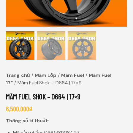
Trang chủ
Mâm Lốp
Mâm Fuel
Mâm Fuel
17"
Mâm Fuel Shok – D664 | 17×9
MÂM FUEL SHOK – D664 | 17×9
6,500,000
₫
Thông số kĩ thuật:
Mã sản phẩm: D66518908445