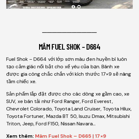
───────────
MÂM FUEL SHOK – D664
Fuel Shok – D664 với lớp sơn màu đen huyền bí luôn
tạo cảm giác nổi bật cho xế yêu của bạn. Bánh xe
được gia công chắc chắn với kích thước 17×9 sẽ nâng
tầm chiếc xe.
Sản phẩm lắp đặt được cho các dòng xe gầm cao, xe
SUV, xe bán tải như Ford Ranger, Ford Everest,
Chevrolet Colorado, Toyota Land Cruiser, Toyota Hilux,
Toyota Fortuner, Mazda BT 50, Isuzu Dmax, Mitsubishi
Triton, Jeep, Ford F150, Nissan Navara…
Xem thêm:
Mâm Fuel Shok – D665 | 17×9