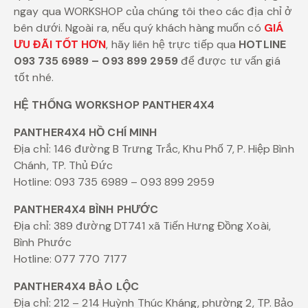
ngay qua WORKSHOP của chúng tôi theo các địa chỉ ở
bên dưới. Ngoài ra, nếu quý khách hàng muốn có
GIÁ
ƯU ĐÃI TỐT HƠN
, hãy liên hệ trực tiếp qua
HOTLINE
093 735 6989 – 093 899 2959
để được tư vấn giá
tốt nhé.
HỆ THỐNG WORKSHOP PANTHER4X4
PANTHER4X4 HỒ CHÍ MINH
Địa chỉ: 146 đường B Trưng Trắc, Khu Phố 7, P. Hiệp Bình
Chánh, TP. Thủ Đức
Hotline: 093 735 6989 – 093 899 2959
PANTHER4X4 BÌNH PHƯỚC
Địa chỉ: 389 đường DT741 xã Tiến Hưng Đồng Xoài,
Bình Phước
Hotline: 077 770 7177
PANTHER4X4 BẢO LỘC
Địa chỉ: 212 – 214 Huỳnh Thúc Kháng, phường 2, TP. Bảo