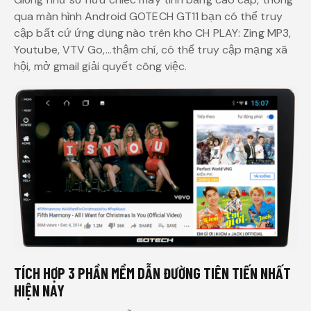
qua màn hình Android GOTECH GT11 bạn có thể truy
cập bất cứ ứng dụng nào trên kho CH PLAY: Zing MP3,
Youtube, VTV Go,…thậm chí, có thể truy cập mạng xã
hội, mở gmail giải quyết công việc.
TÍCH HỢP 3 PHẦN MỀM DẪN ĐƯỜNG TIÊN TIẾN NHẤT
HIỆN NAY