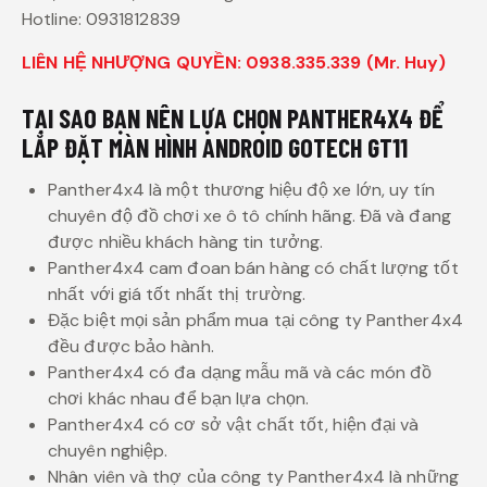
Hotline: 0931812839
LIÊN HỆ NHƯỢNG QUYỀN: 0938.335.339 (Mr. Huy)
TẠI SAO BẠN NÊN LỰA CHỌN PANTHER4X4 ĐỂ
LẮP ĐẶT MÀN HÌNH ANDROID GOTECH GT11
Panther4x4 là một thương hiệu độ xe lớn, uy tín
chuyên độ đồ chơi xe ô tô chính hãng. Đã và đang
được nhiều khách hàng tin tưởng.
Panther4x4 cam đoan bán hàng có chất lượng tốt
nhất với giá tốt nhất thị trường.
Đặc biệt mọi sản phẩm mua tại công ty Panther4x4
đều được bảo hành.
Panther4x4 có đa dạng mẫu mã và các món đồ
chơi khác nhau để bạn lựa chọn.
Panther4x4 có cơ sở vật chất tốt, hiện đại và
chuyên nghiệp.
Nhân viên và thợ của công ty Panther4x4 là những