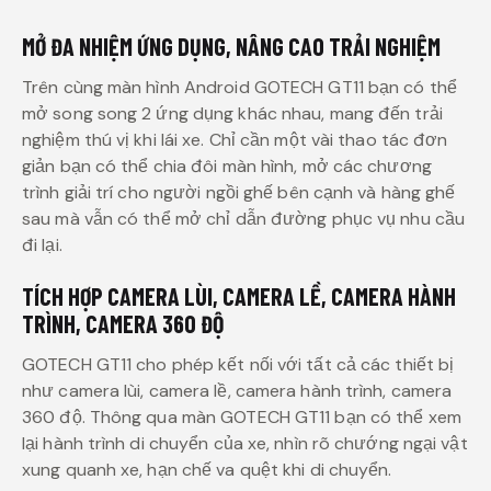
MỞ ĐA NHIỆM ỨNG DỤNG, NÂNG CAO TRẢI NGHIỆM
Trên cùng màn hình Android GOTECH GT11 bạn có thể
mở song song 2 ứng dụng khác nhau, mang đến trải
nghiệm thú vị khi lái xe. Chỉ cần một vài thao tác đơn
giản bạn có thể chia đôi màn hình, mở các chương
trình giải trí cho người ngồi ghế bên cạnh và hàng ghế
sau mà vẫn có thể mở chỉ dẫn đường phục vụ nhu cầu
đi lại.
TÍCH HỢP CAMERA LÙI, CAMERA LỀ, CAMERA HÀNH
TRÌNH, CAMERA 360 ĐỘ
GOTECH GT11 cho phép kết nối với tất cả các thiết bị
như camera lùi, camera lề, camera hành trình, camera
360 độ. Thông qua màn GOTECH GT11 bạn có thể xem
lại hành trình di chuyển của xe, nhìn rõ chướng ngại vật
xung quanh xe, hạn chế va quệt khi di chuyển.