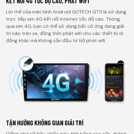
KẾT NỐI 4G TỐC ĐỘ CAO, PHÁT WIFI
Lợi thế của màn hình Android GOTECH GT11 là sử dụng
trực tiếp sim 4G kết nối internet tốc độ cao. Thông
qua sim 4G, bạn có thể sử dụng bất cứ ứng dụng giải
trí nào trên xe, đồng thời phát wifi cho các thiết bị di
động khác mà không cần đầu tư bộ phát wifi.
TẬN HƯỞNG KHÔNG GIAN GIẢI TRÍ
Giống như sở hữu chiếc máy tính bảng cao cấp, thông