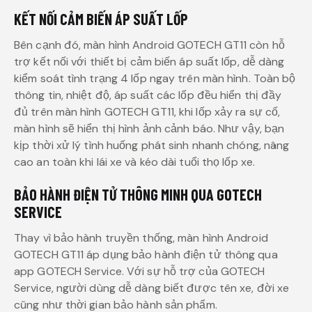
KẾT NỐI CẢM BIẾN ÁP SUẤT LỐP
Bên cạnh đó, màn hình Android GOTECH GT11 còn hỗ
trợ kết nối với thiết bị cảm biến áp suất lốp, dễ dàng
kiểm soát tình trạng 4 lốp ngay trên màn hình. Toàn bộ
thông tin, nhiệt độ, áp suất các lốp đều hiển thị đầy
đủ trên màn hình GOTECH GT11, khi lốp xảy ra sự cố,
màn hình sẽ hiển thị hình ảnh cảnh báo. Như vậy, bạn
kịp thời xử lý tình huống phát sinh nhanh chóng, nâng
cao an toàn khi lái xe và kéo dài tuổi thọ lốp xe.
BẢO HÀNH ĐIỆN TỬ THÔNG MINH QUA GOTECH
SERVICE
Thay vì bảo hành truyền thống, màn hình Android
GOTECH GT11 áp dụng bảo hành điện tử thông qua
app GOTECH Service. Với sự hỗ trợ của GOTECH
Service, người dùng dễ dàng biết được tên xe, đời xe
cũng như thời gian bảo hành sản phẩm.