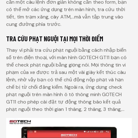
cần một câu lệnh đơn giản không cần theo form, bạn
có thể mở các ứng dụng trên màn hình, tra cứu thời
tiết, tìm trạm xăng, cây ATM,…mà vẫn tập trung vào
cung đường phía trước.
TRA CỨU PHẠT NGUỘI TẠI MỌI THỜI ĐIỂM
Thay vì phải tra cứu phạt nguội bằng cách nhập biển
số trên điện thoại, với màn hình GOTECH GT11 bạn có
thể check phạt nguội bằng giọng nói. Mọi thông tin vi
phạm của xe được trả sau một vài giây kết thúc câu
lệnh, nhờ vậy bạn có thể chủ động nộp phạt và hạn
chế bị từ chối đăng kiểm. Ngoài ra, ứng dụng check
phạt nguội trên màn hình ô tô thông minh GOTECH
GT11 cho phép cài đặt tự động thông báo kết quả
phạt nguội theo thời gian 1 tháng, 2 tháng, 3 tháng,…