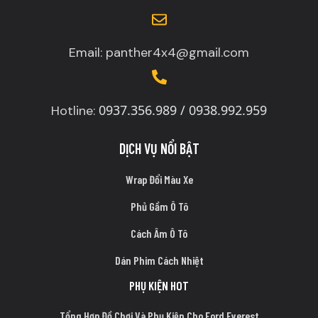
Email: panther4x4@gmail.com
0937.356.989 / 0938.992.959
Hotline:
DỊCH VỤ NỔI BẬT
Wrap Đổi Màu Xe
Phủ Gầm Ô Tô
Cách Âm Ô Tô
Dán Phim Cách Nhiệt
PHỤ KIỆN HOT
Tổng Hợp Đồ Chơi Và Phụ Kiện Cho Ford Everest