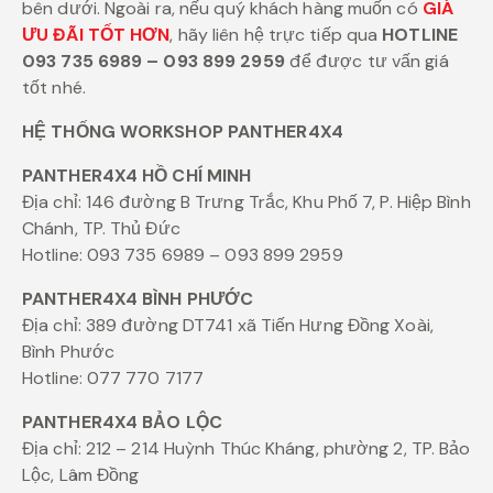
bên dưới. Ngoài ra, nếu quý khách hàng muốn có
GIÁ
ƯU ĐÃI TỐT HƠN
, hãy liên hệ trực tiếp qua
HOTLINE
093 735 6989 – 093 899 2959
để được tư vấn giá
tốt nhé.
HỆ THỐNG WORKSHOP PANTHER4X4
PANTHER4X4 HỒ CHÍ MINH
Địa chỉ: 146 đường B Trưng Trắc, Khu Phố 7, P. Hiệp Bình
Chánh, TP. Thủ Đức
Hotline: 093 735 6989 – 093 899 2959
PANTHER4X4 BÌNH PHƯỚC
Địa chỉ: 389 đường DT741 xã Tiến Hưng Đồng Xoài,
Bình Phước
Hotline: 077 770 7177
PANTHER4X4 BẢO LỘC
Địa chỉ: 212 – 214 Huỳnh Thúc Kháng, phường 2, TP. Bảo
Lộc, Lâm Đồng