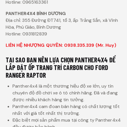
Hotline: 0965163361
PANTHER4X4 BÌNH DƯƠNG
Địa chỉ: 355 Đường ĐT741, tổ 3, ấp Trảng Sắn, xã Vĩnh
Hòa, Phú Giáo, Bình Dương
Hotline: 0931812839
LIÊN HỆ NHƯỢNG QUYỀN: 0938.335.339 (Mr. Huy)
TẠI SAO BẠN NÊN LỰA CHỌN PANTHER4X4 ĐỂ
LẮP ĐẶT ỐP TRANG TRÍ CARBON CHO FORD
RANGER RAPTOR
Panther4x4 là một thương hiệu độ xe lớn, uy tín
chuyên độ đồ chơi xe ô tô chính hãng. Đã và đang
được nhiều khách hàng tin tưởng.
Panther4x4 cam đoan bán hàng có chất lượng tốt
nhất với giá tốt nhất thị trường.
Đặc biệt mọi sản phẩm mua tại công ty Panther4x4
đều được bảo hành.