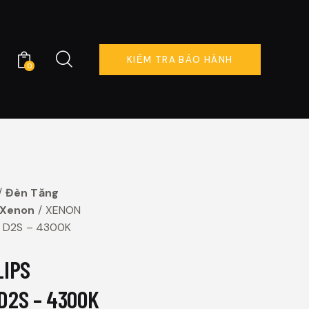
KIỂM TRA BẢO HÀNH
0
KIỂM TRA BẢO HÀNH
0
Đèn Tăng
 Xenon
XENON
D D2S – 4300K
LIPS
D2S – 4300K