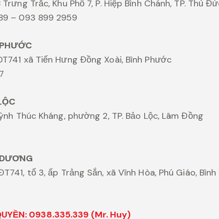
 Trưng Trắc, Khu Phố 7, P. Hiệp Bình Chánh, TP. Thủ Đ
989 – 093 899 2959
 PHƯỚC
DT741 xã Tiến Hưng Đồng Xoài, Bình Phước
7
LỘC
Huỳnh Thúc Kháng, phường 2, TP. Bảo Lộc, Lâm Đồng
 DƯƠNG
ĐT741, tổ 3, ấp Trảng Sắn, xã Vĩnh Hòa, Phú Giáo, Bìn
YỀN: 0938.335.339 (Mr. Huy)