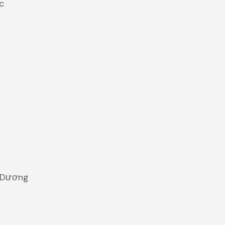
ức
h Dương