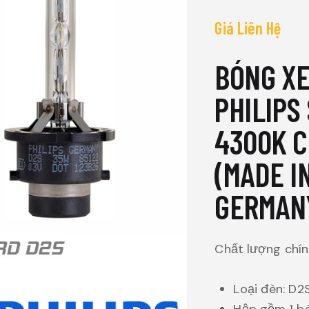
Giá Liên Hệ
BÓNG X
PHILIPS
4300K C
(MADE I
GERMAN
Chất lượng chí
Loại đèn: D2S
Hộp gồm 1 b