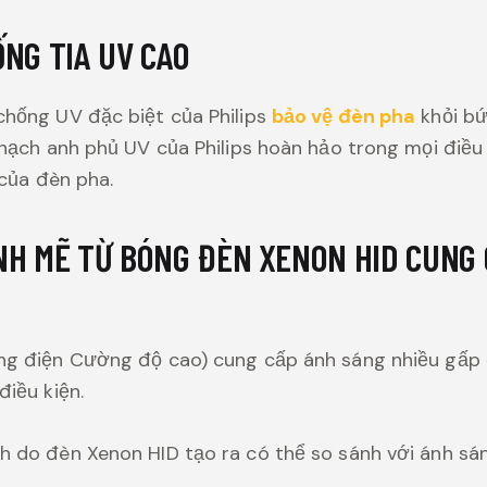
NG TIA UV CAO
hống UV đặc biệt của Philips
bảo vệ đèn pha
khỏi bứ
hạch anh phủ UV của Philips hoàn hảo trong mọi điều 
 của đèn pha.
H MẼ TỪ BÓNG ĐÈN XENON HID CUNG 
g điện Cường độ cao) cung cấp ánh sáng nhiều gấp đ
iều kiện.
 do đèn Xenon HID tạo ra có thể so sánh với ánh sá