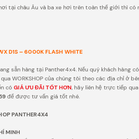
hơi tại châu Âu và ba xe hơi trên toàn thế giới thì c
WX D1S – 6000K FLASH WHITE
đang sẵn hàng tại Panther4x4. Nếu quý khách hàng có
qua WORKSHOP của chúng tôi theo các địa chỉ ở bên 
ốn có
GIÁ ƯU ĐÃI TỐT HƠN
, hãy liên hệ trực tiếp qu
59
để được tư vấn giá tốt nhé.
HOP PANTHER4X4
HÍ MINH