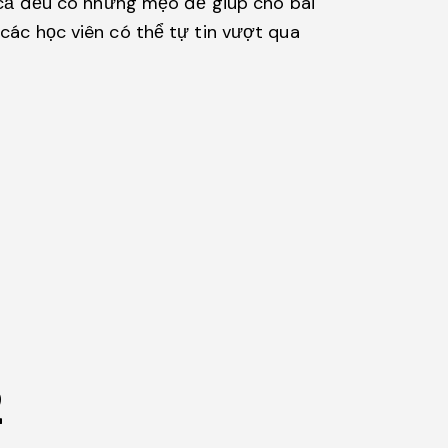
ất cả đều có những mẹo để giúp cho bài
ác học viên có thể tự tin vượt qua
2