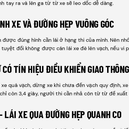
 tay ra và lên ga từ từ xe sẽ leo dốc dễ dàng.
BÁNH XE VÀ ĐƯỜNG HẸP VUÔNG GÓC
h được đúng hình cần lái ở hạng thi của mình. Nên nhớ
 tuyệt đối không được cán lái xe đè lên vạch, nếu vi 
Ư CÓ TÍN HIỆU ĐIỀU KHIỂN GIAO THÔN
g xe quá vạch, dừng xe khi chưa đến vạch quy định, x
 chỉ còn 3,4 giây, người thi cần nhả côn từ từ để xuấ
 – LÁI XE QUA ĐƯỜNG HẸP QUANH CO