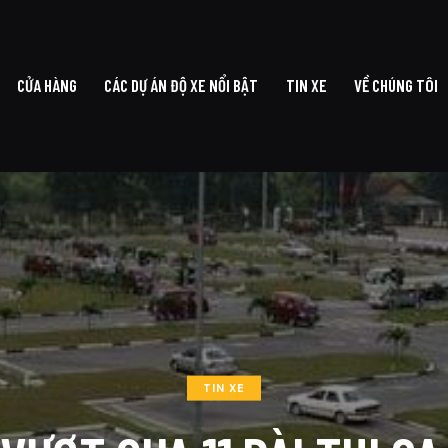
CỬA HÀNG
CÁC DỰ ÁN ĐỘ XE NỔI BẬT
TIN XE
VỀ CHÚNG TÔI
G CHỦ
CỬA HÀNG
CÁC DỰ ÁN ĐỘ XE NỔI BẬT
TIN XE
VỀ CHÚ
TIN XE