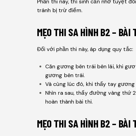
Phần thi này, thí sinh cần nhớ tuyệt đ
tránh bị trừ điểm.
MẸO THI SA HÌNH B2 – BÀI
Đối với phần thi này, áp dụng quy tắc:
Căn gương bên trái bên lái, khi gư
gương bên trái.
Và cùng lúc đó, khi thấy tay gương 
Nhìn ra sau, thấy đường vàng thứ 2 
hoàn thành bài thi.
MẸO THI SA HÌNH B2 – BÀI