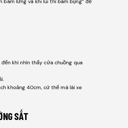
ến bám lưng và khi lùi thì bám bụng” để
i đến khi nhìn thấy cửa chuồng qua
i.
 cách khoảng 40cm, cứ thế mà lái xe
ƯỜNG SẮT