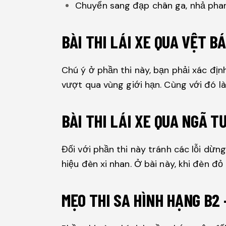
Chuyển sang đạp chân ga, nhả phanh
BÀI THI LÁI XE QUA VỆT 
Chú ý ở phần thi này, bạn phải xác địn
vượt qua vùng giới hạn. Cùng với đó là
BÀI THI LÁI XE QUA NGÃ T
Đối với phần thi này tránh các lỗi dừn
hiệu đèn xi nhan. Ở bài này, khi đèn đỏ
MẸO THI SA HÌNH HẠNG B2