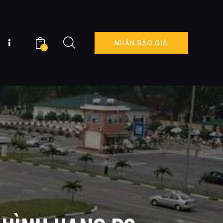
NHẬN BÁO GIÁ
0
NG TÔI
ĐẶT LỊCH NGAY
0