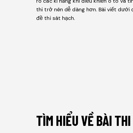
rõ các kĩ năng khi điều khiển ô tô và 
thi trở nên dễ dàng hơn. Bài viết dướ
đề thi sát hạch.
TÌM HIỂU VỀ BÀI TH