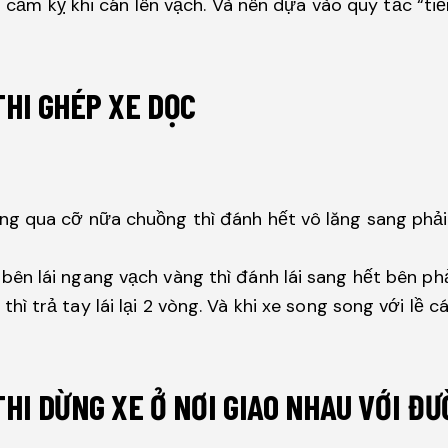
ối cấm kỵ khi cán lên vạch. Và nên dựa vào quy tắc “ti
 THI GHÉP XE DỌC
ơng qua cỡ nữa chuồng thì đánh hết vô lăng sang phả
bên lái ngang vạch vàng thì đánh lái sang hết bên phả
thì trả tay lái lại 2 vòng. Và khi xe song song với lề
 THI DỪNG XE Ở NƠI GIAO NHAU VỚI Đ