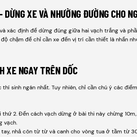
 – DỪNG XE VÀ NHƯỜNG ĐƯỜNG CHO NG
t và xác định để dừng đúng giữa hai vạch trắng và p
tốc độ chậm để chỉ cần xe đến vị trí cần thiết là nhấn
NH XE NGAY TRÊN DỐC
ác thí sinh ngán nhất. Tuy nhiên, chỉ cần chú ý các đi
hi thứ 2. Đến cách vạch dừng ở bài thi này chừng 10m,
 vạch.
h tay, nhả côn từ từ và canh cho vòng tua ở tầm từ 