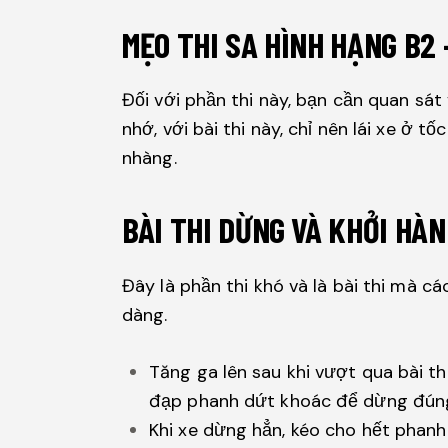
MẸO THI SA HÌNH HẠNG B2
Đối với phần thi này, bạn cần quan sá
nhớ, với bài thi này, chỉ nên lái xe ở 
nhàng.
BÀI THI DỪNG VÀ KHỞI HÀ
Đây là phần thi khó và là bài thi mà c
dàng.
Tăng ga lên sau khi vượt qua bài t
đạp phanh dứt khoác để dừng đúng
Khi xe dừng hẳn, kéo cho hết phan