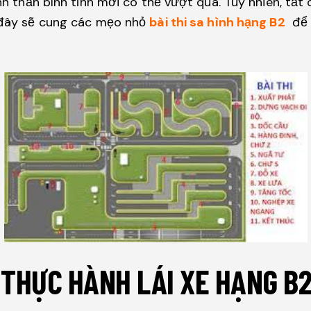
tinh thần bình tỉnh mới có thể vượt qua. Tuy nhiên, t
i đây sẽ cung các mẹo nhỏ
bài thi sa hình hạng B2
để c
I THỰC HÀNH LÁI XE HẠNG B