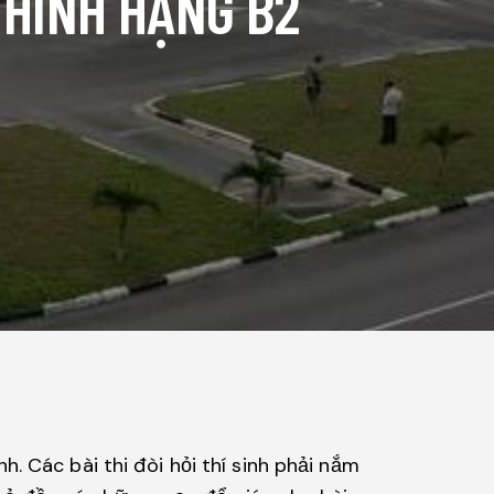
A HÌNH HẠNG B2
nh. Các bài thi đòi hỏi thí sinh phải nắm