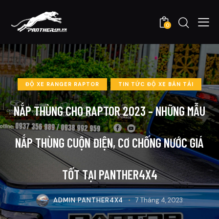
0
ĐỘ XE RANGER RAPTOR
TIN TỨC ĐỘ XE BÁN TẢI
NẮP THÙNG CHO RAPTOR 2023 – NHỮNG MẪU
NẮP THÙNG CUỘN ĐIỆN, CƠ CHỐNG NƯỚC GIÁ
TỐT TẠI PANTHER4X4
ADMIN PANTHER4X4
7 Tháng 4, 2023