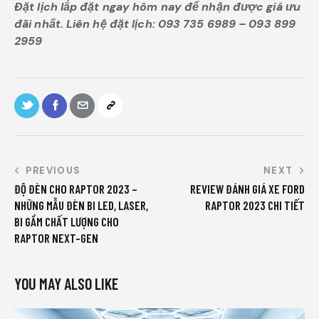
Đặt lịch lắp đặt ngay hôm nay để nhận được giá ưu
đãi nhất. Liên hệ đặt lịch: 093 735 6989 – 093 899
2959
PREVIOUS
NEXT
ĐỘ ĐÈN CHO RAPTOR 2023 –
REVIEW ĐÁNH GIÁ XE FORD
NHỮNG MẪU ĐÈN BI LED, LASER,
RAPTOR 2023 CHI TIẾT
BI GẦM CHẤT LƯỢNG CHO
RAPTOR NEXT-GEN
YOU MAY ALSO LIKE