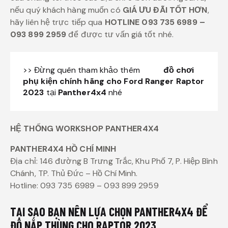
nếu quý khách hàng muốn có
GIÁ ƯU ĐÃI TỐT HƠN
,
hãy liên hệ trực tiếp qua
HOTLINE 093 735 6989 –
093 899 2959
để được tư vấn giá tốt nhé.
>> Đừng quên tham khảo thêm
đồ chơi
phụ kiện chính hãng cho Ford Ranger Raptor
2023
tại
Panther4x4
nhé
HỆ THỐNG WORKSHOP PANTHER4X4
PANTHER4X4 HỒ CHÍ MINH
Địa chỉ: 146 đường B Trưng Trắc, Khu Phố 7, P. Hiệp Bình
Chánh, TP. Thủ Đức – Hồ Chí Minh.
Hotline: 093 735 6989 – 093 899 2959
TẠI SAO BẠN NÊN LỰA CHỌN PANTHER4X4 ĐỂ
ĐỘ NẮP THÙNG CHO RAPTOR 2023