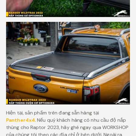
Hiện tại, sản phẩm trên đang sẵn hàng tại
Panther4x4
. Nếu quý khách hàng có nhu cầu độ nắp
thùng cho Raptor 2023, hãy ghé ngay qua WORKSHOP
của chúng tôi theo các địa chỉ ở bên dưới. Ngoài ra,