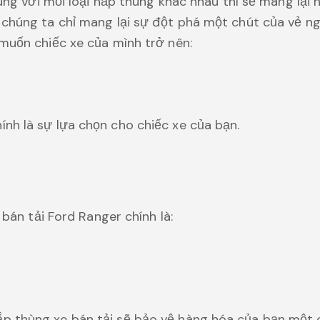
hùng với mỗi loại nắp thùng khác nhau thì sẽ mang lại
chúng ta chỉ mang lại sự đột phá một chút của vẻ ng
muốn chiếc xe của mình trở nên:
ính là sự lựa chọn cho chiếc xe của bạn.
 bán tải Ford Ranger chính là:
ắp thùng xe bán tải sẽ bảo vệ hàng hóa của bạn một 