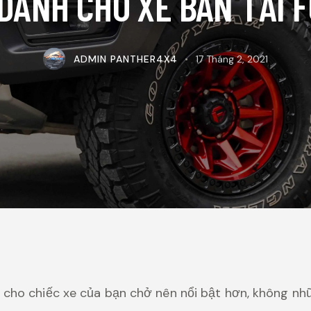
DÀNH CHO XE BÁN TẢI 
ADMIN PANTHER4X4
17 Tháng 2, 2021
 cho chiếc xe của bạn chở nên nổi bật hơn, không n