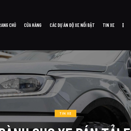
RANG CHỦ
CỬA HÀNG
CÁC DỰ ÁN ĐỘ XE NỔI BẬT
TIN XE
TRANG CHỦ
CỬA HÀNG
CÁC DỰ ÁN ĐỘ XE NỔI BẬT
TIN XE
TIN XE