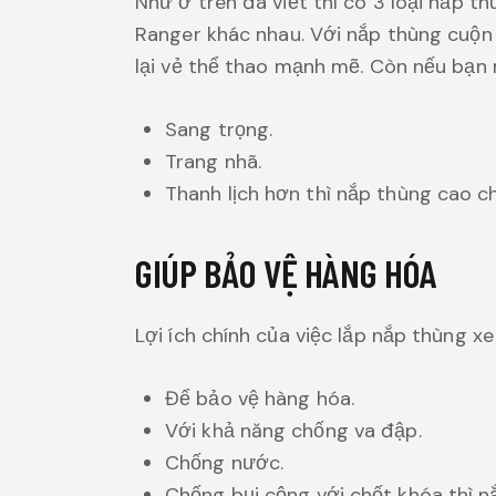
Như ở trên đã viết thì có 3 loại nắp t
Ranger khác nhau. Với nắp thùng cuộn 
lại vẻ thể thao mạnh mẽ. Còn nếu bạn 
Sang trọng.
Trang nhã.
Thanh lịch hơn thì nắp thùng cao ch
GIÚP BẢO VỆ HÀNG HÓA
Lợi ích chính của việc lắp nắp thùng xe
Để bảo vệ hàng hóa.
Với khả năng chống va đập.
Chống nước.
Chống bụi cộng với chốt khóa thì n