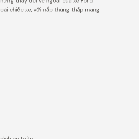
 những thay đổi vẻ ngoài của xe Ford
oài chiếc xe, với nắp thùng thấp mang
cách an toàn.