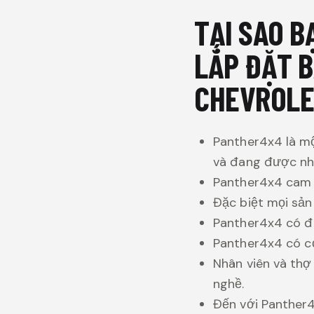
TẠI SAO 
LẮP ĐẶT B
CHEVROLE
Panther4x4 là mộ
và đang được nhi
Panther4x4 cam đ
Đặc biệt mọi sả
Panther4x4 có đ
Panther4x4 có cơ
Nhân viên và thợ
nghề.
Đến với Panther4