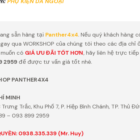
êm:
PHỤ KIỆN DÃ NGOẠI
đang sẵn hàng tại
Panther4x4
. Nếu quý khách hàng c
gay qua WORKSHOP của chúng tôi theo các địa chỉ ở 
g muốn có
GIÁ ƯU ĐÃI TỐT HƠN
, hãy liên hệ trực tiế
9 2959
để được tư vấn giá tốt nhé.
HOP PANTHER4X4
HÍ MINH
 Trưng Trắc, Khu Phố 7, P. Hiệp Bình Chánh, TP. Thủ Đ
989 – 093 899 2959
YỀN: 0938.335.339 (Mr. Huy)