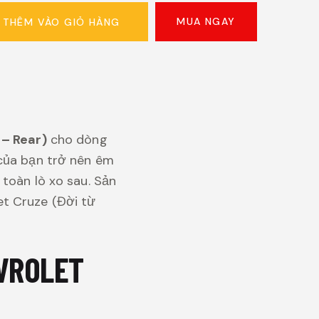
MUA NGAY
THÊM VÀO GIỎ HÀNG
 – Rear)
cho dòng
của bạn trở nên êm
toàn lò xo sau. Sản
t Cruze (Đời từ
EVROLET