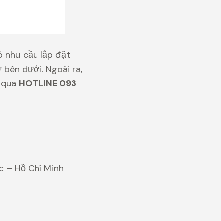
ó nhu cầu lắp đặt
bên dưới. Ngoài ra,
p qua
HOTLINE 093
ức – Hồ Chí Minh