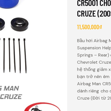
CR5001 CH
CRUZE (200
11,500,000
₫
Bầu hơi Airbag 
Suspension Helpe
Springs – Rear)
Chevrolet Cruze
hệ thống giảm x
bạn trở nên êm 
Airbag Man CR5
dành riêng cho 
Cruze (Đời từ 2