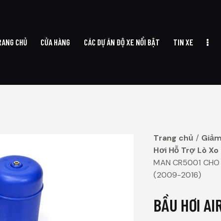
RANG CHỦ
CỬA HÀNG
CÁC DỰ ÁN ĐỘ XE NỔI BẬT
TIN XE
TRANG CHỦ
CỬA HÀNG
CÁC DỰ ÁN ĐỘ XE NỔI BẬT
TIN XE
Trang chủ
Giảm
Hơi Hỗ Trợ Lò Xo
MAN CR5001 CHO
(2009-2016)
BẦU HƠI AI