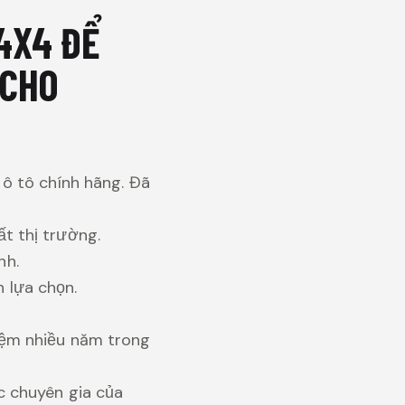
4X4 ĐỂ
 CHO
 ô tô chính hãng. Đã
t thị trường.
nh.
 lựa chọn.
iệm nhiều năm trong
c chuyên gia của