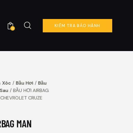
KIỂM TRA BẢO HÀNH
0
KIỂM TRA BẢO HÀNH
0
 Xóc
Bầu Hơi
Bầu
 Sau
BẦU HƠI AIRBAG
 CHEVROLET CRUZE
RBAG MAN