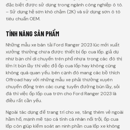
đặc biệt được sử dụng trong ngành công nghiệp ô tô.
– Sử dụng hệ sơn khô chậm (2K) và sử dụng sơn ô tô
tiêu chuẩn OEM.
TÍNH NĂNG SẢN PHẨM
Những mẫu xe bán tải Ford Ranger 2023 lúc mới xuất
xưởng thường chưa được thiết bị ốp cua lốp. giả dụ
như bạn chỉ di chuyển trên phố nhựa trong các đô thị
lớn ít bùn lầy thì việc độ ốp cua lốp hay không cũng
không quá quan yếu. bên cạnh đó mang các bồ thích
Offroad hay với những mẫu xe phải thường xuyên
chuyển động trên các cung tuyến đường bùn lầy, sỏi
đá thì việc ốp lốp cua trơn cho Ford Ranger 2023 là
điều rất cần yếu.
Ngoài tác dụng để trang trí cho xe, tăng thêm vẻ ngoài
hầm hố, mạnh mẽ tạo cá tính cá nhân nổi trội, ốp cua
lốp còn giúp kiểm soát an ninh phần cua lốp xe không