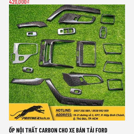
420,000
₫
ỐP NỘI THẤT CARBON CHO XE BÁN TẢI FORD