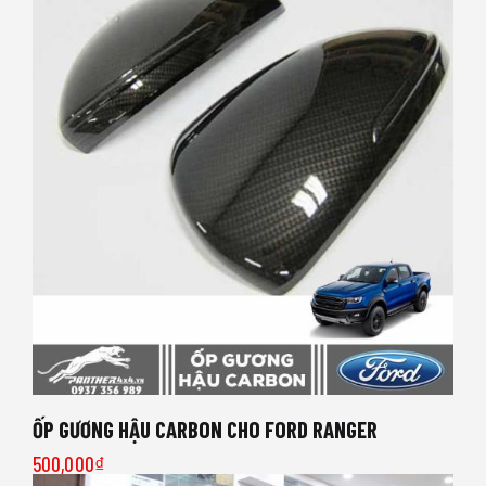
ỐP GƯƠNG HẬU CARBON CHO FORD RANGER
500,000
₫