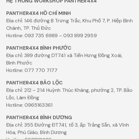
HỆ THỐNG WORKSHOP PANTHER4X4
PANTHER4X4 HỒ CHÍ MINH
Địa chỉ: 146 đường B Trưng Trắc, Khu Phố 7, P. Hiệp Bình
Chánh, TP. Thủ Đức
Hotline: 093 735 6989 – 093 899 2959
PANTHER4X4 BÌNH PHƯỚC
Địa chỉ: 389 đường DT741 xã Tiến Hưng Đồng Xoài,
Bình Phước
Hotline: 077 770 7177
PANTHER4X4 BẢO LỘC
Địa chỉ: 212 – 214 Huỳnh Thúc Kháng, phường 2, TP. Bảo
Lộc, Lâm Đồng
Hotline: 0965163361
PANTHER4X4 BÌNH DƯƠNG
Địa chỉ: 355 Đường ĐT741, tổ 3, ấp Trảng Sắn, xã Vĩnh
Hòa, Phú Giáo, Bình Dương