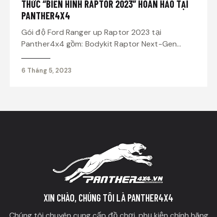
THỨC “BIẾN HÌNH RAPTOR 2023” HOÀN HẢO TẠI
PANTHER4X4
Gói độ Ford Ranger up Raptor 2023 tại
Panther4x4 gồm: Bodykit Raptor Next-Gen…
6 Tháng 5, 2023
XIN CHÀO, CHÚNG TÔI LÀ PANTHER4X4
Chúng tôi chuyên cung cấp đồ chơi, phụ kiện chính hãng